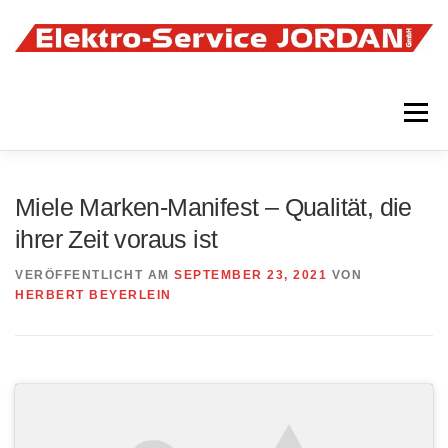
Zum
Inhalt
springen
Menü
ÜBER UNS
MARKEN
VIDEO
GALERIE
Miele Marken-Manifest – Qualität, die
ihrer Zeit voraus ist
TEAM
NEWS
KONTAKT
IMPRESSUM
VERÖFFENTLICHT AM
SEPTEMBER 23, 2021
VON
HERBERT BEYERLEIN
DATENSCHUTZ
COOKIE-RICHTLINIE (EU)